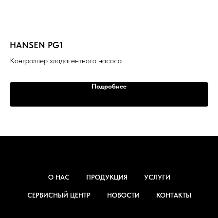
HANSEN PG1
R
Контроллер хладагентного насоса
На
Подробнее
О НАС
ПРОДУКЦИЯ
УСЛУГИ
СЕРВИСНЫЙ ЦЕНТР
НОВОСТИ
КОНТАКТЫ