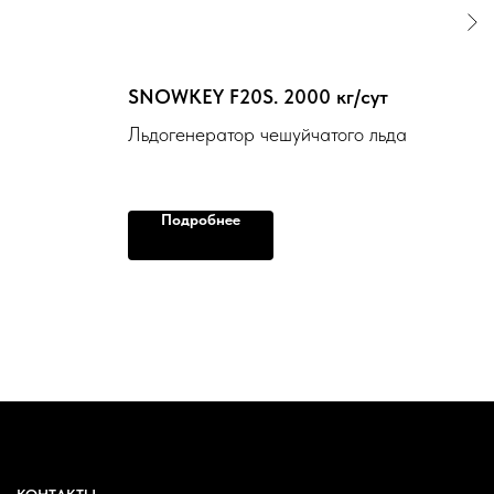
SNOWKEY F20S. 2000 кг/сут
CVP
Льдогенератор чешуйчатого льда
Пил
аны
Подробнее