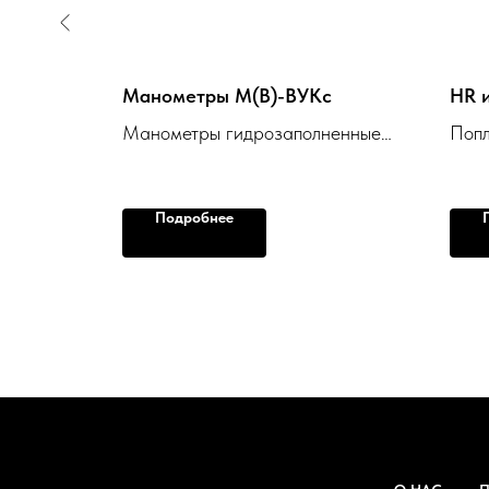
Манометры М(В)-ВУКс
HR 
Манометры гидрозаполненные
Попл
коррозионностойкие
Подробнее