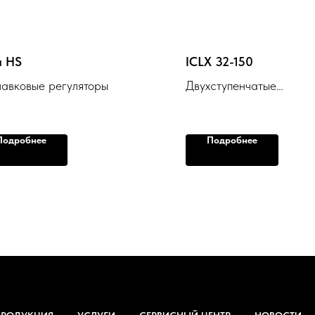
и HS
ICLX 32-150
авковые регуляторы
Двухступенчатые
электромагнитные клап
Подробнее
Подробнее