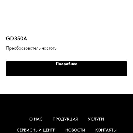
GD350A
V
Преобразователь частоты
На
Подробнее
О НАС
ПРОДУКЦИЯ
УСЛУГИ
СЕРВИСНЫЙ ЦЕНТР
НОВОСТИ
КОНТАКТЫ