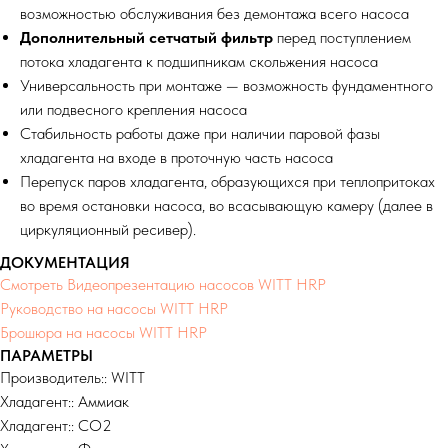
возможностью обслуживания без демонтажа всего насоса
Дополнительный сетчатый фильтр
перед поступлением
потока хладагента к подшипникам скольжения насоса
Универсальность при монтаже — возможность фундаментного
или подвесного крепления насоса
Стабильность работы даже при наличии паровой фазы
хладагента на входе в проточную часть насоса
Перепуск паров хладагента, образующихся при теплопритоках
во время остановки насоса, во всасывающую камеру (далее в
циркуляционный ресивер).
ДОКУМЕНТАЦИЯ
Смотреть Видеопрезентацию насосов WITT HRP
Руководство на насосы WITT HRP
Брошюра на насосы WITT HRP
ПАРАМЕТРЫ
Производитель:: WITT
Хладагент:: Аммиак
Хладагент:: СО2