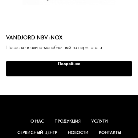
VANDJORD NBV iNOX
DF
Насос консольно-моноблочный из нерж. стали
Дв
Подробнее
О НАС
ПРОДУКЦИЯ
УСЛУГИ
СЕРВИСНЫЙ ЦЕНТР
НОВОСТИ
КОНТАКТЫ