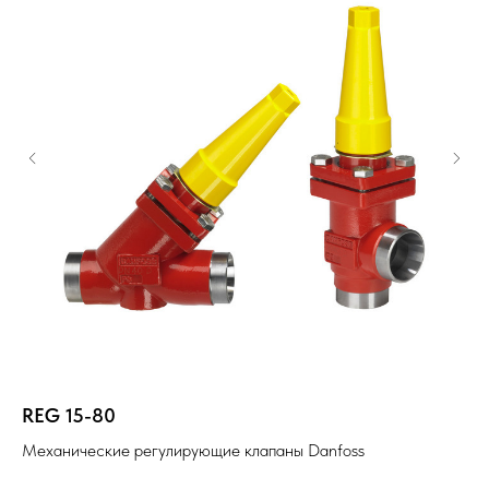
REG 15-80
V
Механические регулирующие клапаны Danfoss
На