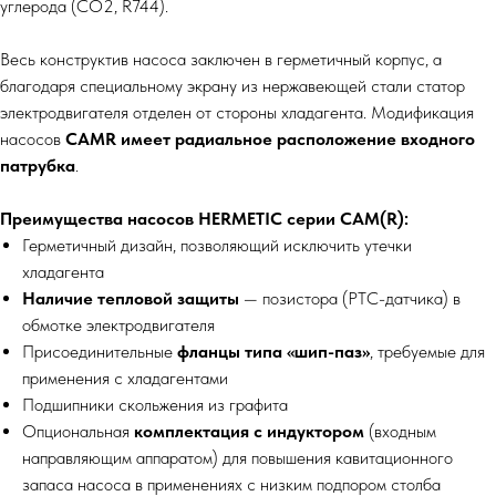
углерода (СО2, R744).
Весь конструктив насоса заключен в герметичный корпус, а
благодаря специальному экрану из нержавеющей стали статор
электродвигателя отделен от стороны хладагента. Модификация
насосов
CAMR имеет радиальное расположение входного
патрубка
.
Преимущества насосов HERMETIC серии CAM(R):
Герметичный дизайн, позволяющий исключить утечки
хладагента
Наличие тепловой защиты
— позистора (РТС-датчика) в
обмотке электродвигателя
Присоединительные
фланцы типа «шип-паз»
, требуемые для
применения с хладагентами
Подшипники скольжения из графита
Опциональная
комплектация с индуктором
(входным
направляющим аппаратом) для повышения кавитационного
запаса насоса в применениях с низким подпором столба